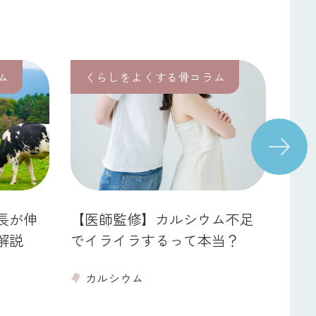
ム
くらしをよくする骨コラム
く
Next
長が伸
【医師監修】カルシウム不足
【医
解説
でイライラするって本当？
の特
を解
カルシウム
運