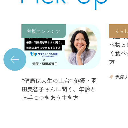
対談コンテンツ
くら
【医師
べ物と
く食べ
Previous
方
免疫
”健康は人生の土台” 俳優・羽
い人
田美智子さんに聞く、年齢と
秘訣
上手につきあう生き方
密度