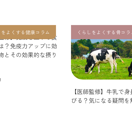
しをよくする健康コラム
くらしをよくする骨コラ
監修】免疫を上げる食
は？免疫力アップに効
物とその効果的な摂り
力
【医師監修】牛乳で身
びる？気になる疑問を