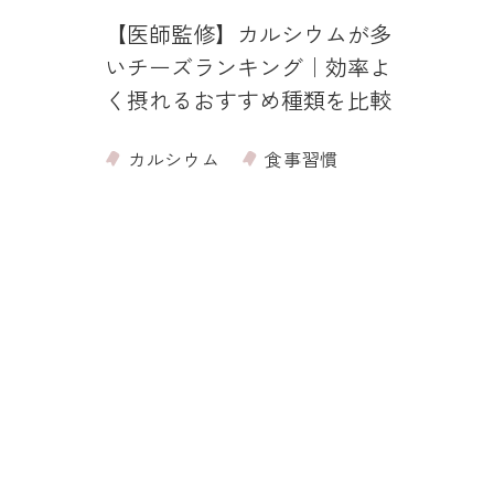
【医師監修】カルシウムが多
【医
いチーズランキング｜効率よ
ルシ
く摂れるおすすめ種類を比較
が多
カルシウム
食事習慣
カ
食