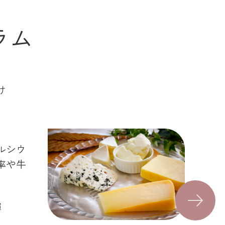
ラム
け
ルシウ
率や牛
Next
慣