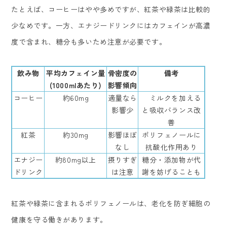
たとえば、コーヒーはやや多めですが、紅茶や緑茶は比較的
少なめです。一方、エナジードリンクにはカフェインが高濃
度で含まれ、糖分も多いため注意が必要です。
飲み物
平均カフェイン量
骨密度の
備考
(1000mlあたり)
影響傾向
コーヒー
約60mg
適量なら
ミルクを加える
影響少
と吸収バランス改
善
紅茶
約30mg
影響ほぼ
ポリフェノールに
なし
抗酸化作用あり
エナジー
約80mg以上
摂りすぎ
糖分・添加物が代
ドリンク
は注意
謝を妨げることも
紅茶や緑茶に含まれるポリフェノールは、老化を防ぎ細胞の
健康を守る働きがあります。