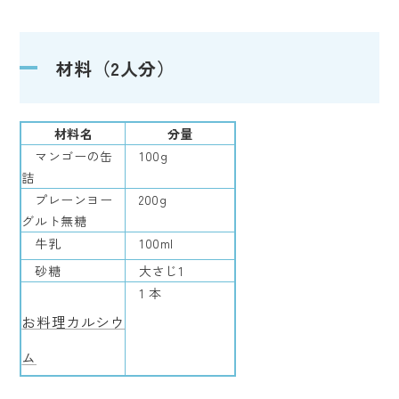
材料（2人分）
材料名
分量
マンゴーの缶
100g
詰
プレーンヨー
200g
グルト無糖
牛乳
100ml
砂糖
大さじ1
1 本
お料理カルシウ
ム