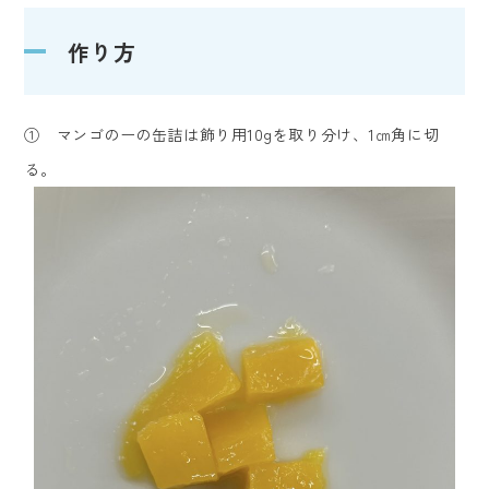
作り方
① マンゴのーの缶詰は飾り用10gを取り分け、1㎝角に切
る。