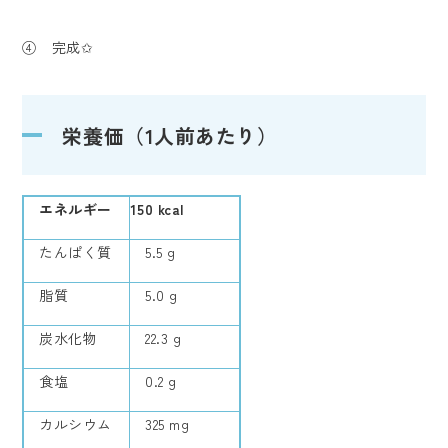
④ 完成✩
栄養価（1人前あたり）
エネル
ギー
150 kcal
たんぱく質
5.5 g
脂質
5.0 g
炭水化物
22.3 g
食塩
0.2 g
カルシウム
325 mg