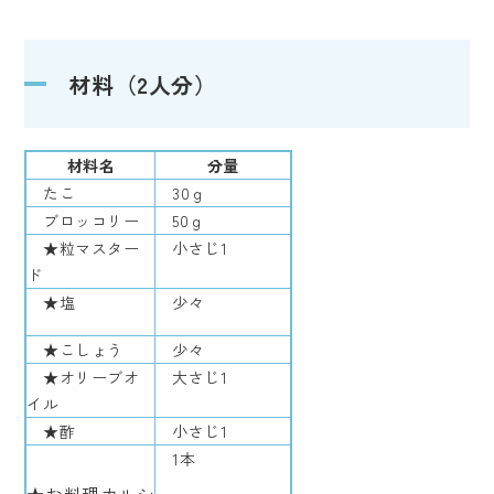
材料（2人分）
材料名
分量
たこ
30ｇ
ブロッコリー
50ｇ
★粒マスター
小さじ1
ド
★塩
少々
★こしょう
少々
★オリーブオ
大さじ1
イル
★酢
小さじ1
1本