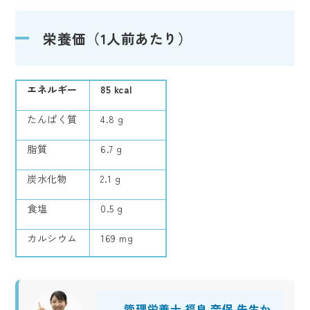
栄養価（1人前あたり）
エネルギー
85 kcal
たんぱく質
4.8 g
脂質
6.7 g
炭水化物
2.1 g
食塩
0.5 g
カルシウム
169 mg
管理栄養士 福良 奈保 先生か