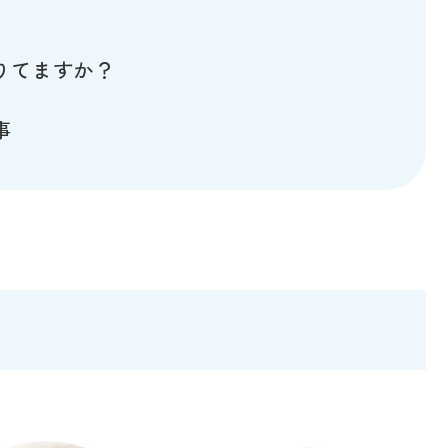
りてますか？
事
）