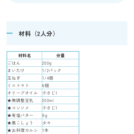
材料（2人分）
材料名
分量
ごはん
200g
まいたけ
1/2パック
玉ねぎ
1/4個
ミニトマト
6個
オリーブオイル
小さじ1
★無調整豆乳
200ml
★コンソメ
小さじ1
★有塩バター
8g
★黒こしょう
少々
★お料理カルシ
1本